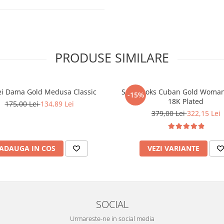
PRODUSE SIMILARE
ei Dama Gold Medusa Classic
Set Brooks Cuban Gold Woman
-15%
18K Plated
175,00 Lei
134,89 Lei
379,00 Lei
322,15 Lei
ADAUGA IN COS
VEZI VARIANTE
SOCIAL
Urmareste-ne in social media