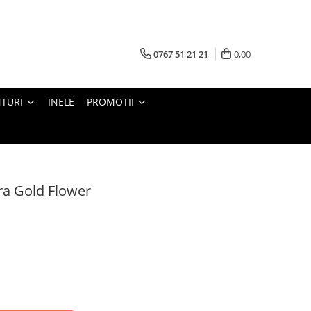
0767 51 21 21
0,00
TURI
INELE
PROMOTII
a Gold Flower