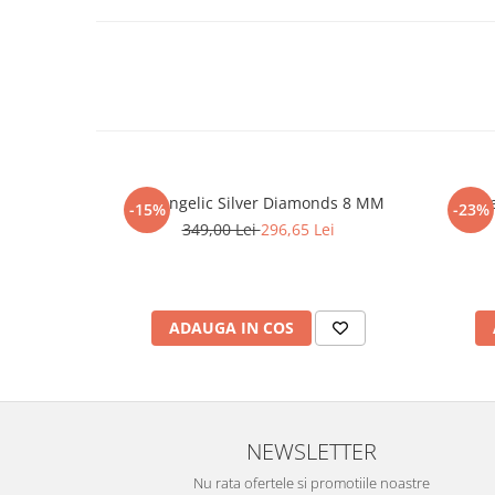
Set Angelic Silver Diamonds 8 MM
Cerc
-15%
-23%
349,00 Lei
296,65 Lei
ADAUGA IN COS
NEWSLETTER
Nu rata ofertele si promotiile noastre