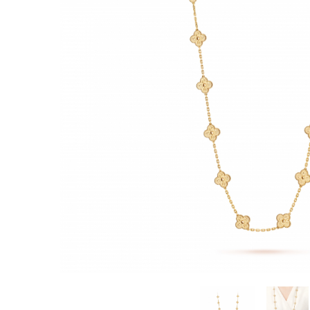
CERCEI
CEASURI DAMA