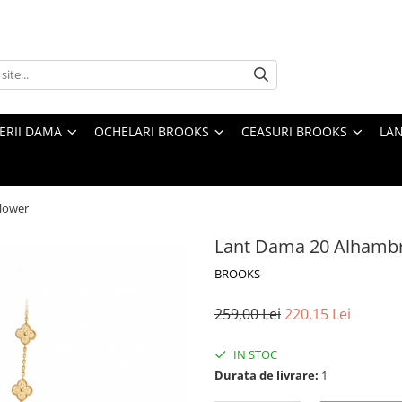
TERII DAMA
OCHELARI BROOKS
CEASURI BROOKS
LAN
lower
Lant Dama 20 Alhambr
BROOKS
259,00 Lei
220,15 Lei
IN STOC
Durata de livrare:
1