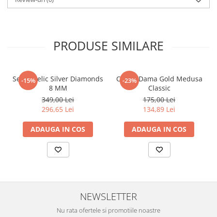
PRODUSE SIMILARE
Set Angelic Silver Diamonds
Cercei Dama Gold Medusa
-15%
-23%
8 MM
Classic
349,00 Lei
175,00 Lei
296,65 Lei
134,89 Lei
ADAUGA IN COS
ADAUGA IN COS
NEWSLETTER
Nu rata ofertele si promotiile noastre