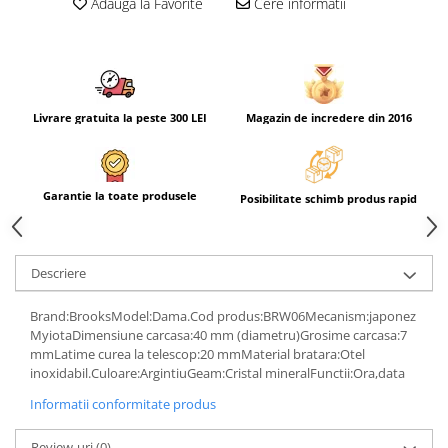
Adauga la Favorite
Cere informatii
Livrare gratuita la peste 300 LEI
Magazin de incredere din 2016
Garantie la toate produsele
Posibilitate schimb produs rapid
Descriere
Brand:BrooksModel:Dama.Cod produs:BRW06Mecanism:japonez
MyiotaDimensiune carcasa:40 mm (diametru)Grosime carcasa:7
mmLatime curea la telescop:20 mmMaterial bratara:Otel
inoxidabil.Culoare:ArgintiuGeam:Cristal mineralFunctii:Ora,data
Informatii conformitate produs
Review-uri
(0)