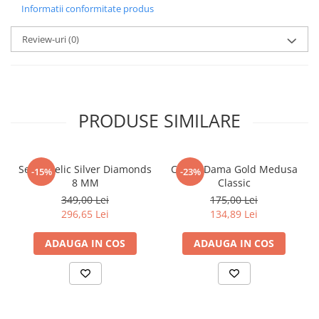
Informatii conformitate produs
Review-uri
(0)
PRODUSE SIMILARE
Set Angelic Silver Diamonds
Cercei Dama Gold Medusa
-15%
-23%
8 MM
Classic
349,00 Lei
175,00 Lei
296,65 Lei
134,89 Lei
ADAUGA IN COS
ADAUGA IN COS