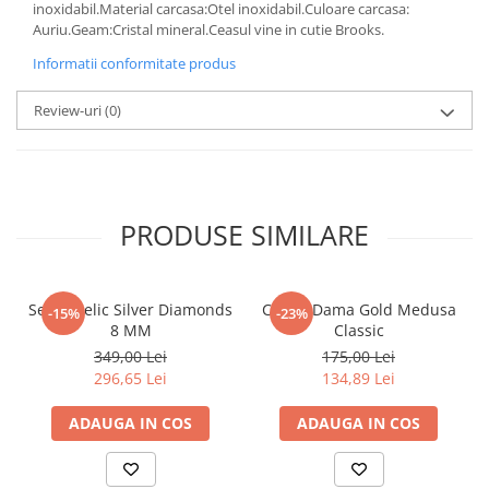
inoxidabil.Material carcasa:Otel inoxidabil.Culoare carcasa:
Auriu.Geam:Cristal mineral.Ceasul vine in cutie Brooks.
Informatii conformitate produs
Review-uri
(0)
PRODUSE SIMILARE
Set Angelic Silver Diamonds
Cercei Dama Gold Medusa
-15%
-23%
8 MM
Classic
349,00 Lei
175,00 Lei
296,65 Lei
134,89 Lei
ADAUGA IN COS
ADAUGA IN COS