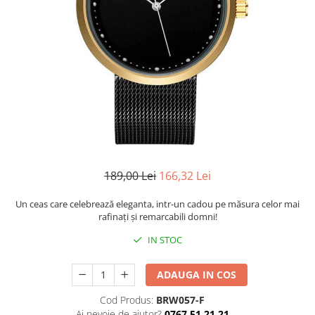
CERCEI
CEASURI DAMA
189,00 Lei
166,32 Lei
Un ceas care celebrează eleganta, intr-un cadou pe măsura celor mai
rafinaţi şi remarcabili domni!
IN STOC
ADAUGA IN COS
Cod Produs:
BRW057-F
Ai nevoie de ajutor?
0767 51 21 21