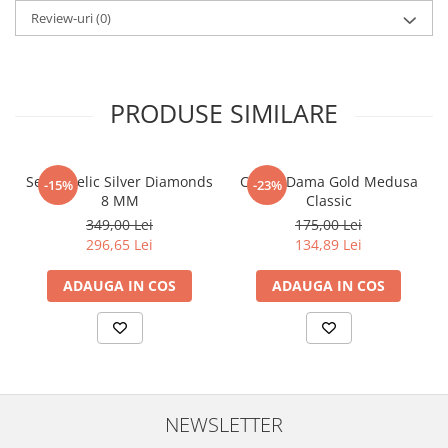
Review-uri
(0)
PRODUSE SIMILARE
Set Angelic Silver Diamonds
Cercei Dama Gold Medusa
-15%
-23%
8 MM
Classic
349,00 Lei
175,00 Lei
296,65 Lei
134,89 Lei
ADAUGA IN COS
ADAUGA IN COS
NEWSLETTER