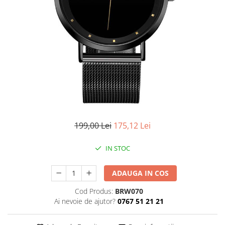
CERCEI
CEASURI DAMA
199,00 Lei
175,12 Lei
IN STOC
ADAUGA IN COS
Cod Produs:
BRW070
Ai nevoie de ajutor?
0767 51 21 21