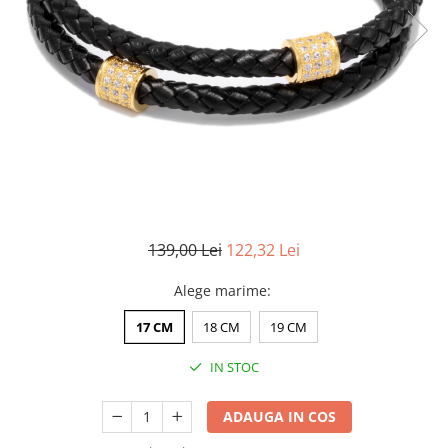
CERCEI
CEASURI DAMA
139,00 Lei
122,32 Lei
Alege marime
:
17 CM
18 CM
19 CM
IN STOC
ADAUGA IN COS