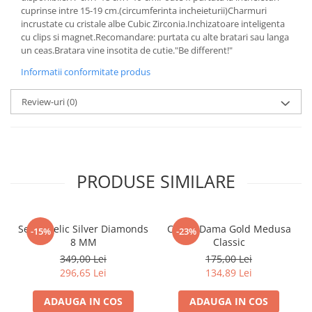
cuprinse intre 15-19 cm.(circumferinta incheieturii)Charmuri
incrustate cu cristale albe Cubic Zirconia.Inchizatoare inteligenta
cu clips si magnet.Recomandare: purtata cu alte bratari sau langa
un ceas.Bratara vine insotita de cutie."Be different!"
Informatii conformitate produs
Review-uri
(0)
PRODUSE SIMILARE
Set Angelic Silver Diamonds
Cercei Dama Gold Medusa
-15%
-23%
8 MM
Classic
349,00 Lei
175,00 Lei
296,65 Lei
134,89 Lei
ADAUGA IN COS
ADAUGA IN COS