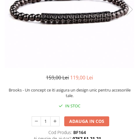
CERCEI
CEASURI DAMA
159,00 Lei
119,00 Lei
Brooks - Un concept ce iti asigura un design unic pentru accesoriile
tale.
IN STOC
ADAUGA IN COS
Cod Produs:
BF164
Ai nevoie de ajutor?
0767 51 21 21