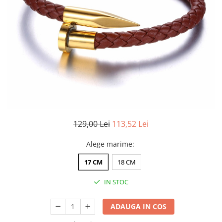
CERCEI
CEASURI DAMA
129,00 Lei
113,52 Lei
Alege marime
:
17 CM
18 CM
IN STOC
ADAUGA IN COS