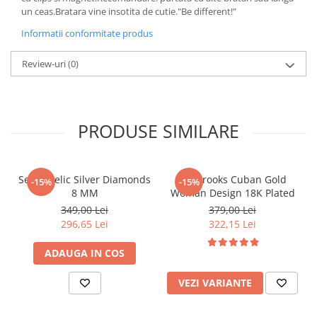
un ceas.Bratara vine insotita de cutie."Be different!"
Informatii conformitate produs
Review-uri
(0)
PRODUSE SIMILARE
Set Angelic Silver Diamonds
Set Brooks Cuban Gold
-15%
-15%
8 MM
Woman Design 18K Plated
349,00 Lei
379,00 Lei
296,65 Lei
322,15 Lei
ADAUGA IN COS
VEZI VARIANTE