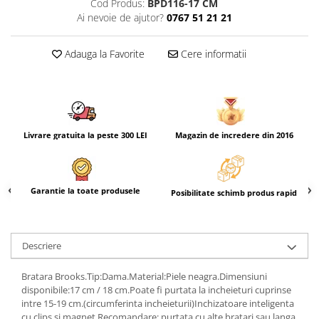
Cod Produs:
BPD116-17 CM
Ai nevoie de ajutor?
0767 51 21 21
Adauga la Favorite
Cere informatii
Livrare gratuita la peste 300 LEI
Magazin de incredere din 2016
Garantie la toate produsele
Posibilitate schimb produs rapid
Descriere
Bratara Brooks.Tip:Dama.Material:Piele neagra.Dimensiuni
disponibile:17 cm / 18 cm.Poate fi purtata la incheieturi cuprinse
intre 15-19 cm.(circumferinta incheieturii)Inchizatoare inteligenta
cu clips si magnet.Recomandare: purtata cu alte bratari sau langa