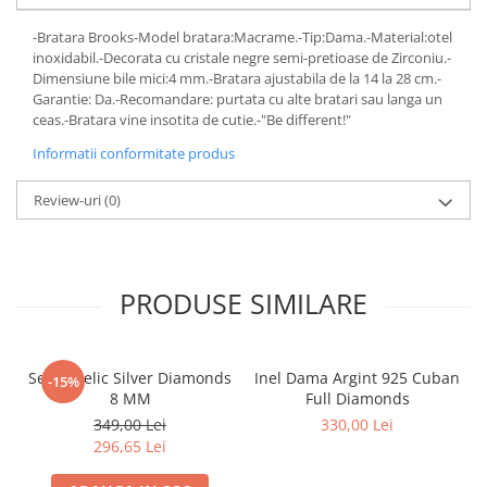
-Bratara Brooks-Model bratara:Macrame.-Tip:Dama.-Material:otel
inoxidabil.-Decorata cu cristale negre semi-pretioase de Zirconiu.-
Dimensiune bile mici:4 mm.-Bratara ajustabila de la 14 la 28 cm.-
Garantie: Da.-Recomandare: purtata cu alte bratari sau langa un
ceas.-Bratara vine insotita de cutie.-"Be different!"
Informatii conformitate produs
Review-uri
(0)
PRODUSE SIMILARE
Set Angelic Silver Diamonds
Inel Dama Argint 925 Cuban
-15%
8 MM
Full Diamonds
349,00 Lei
330,00 Lei
296,65 Lei