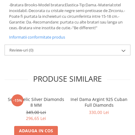
-Bratara Brooks-Model bratara:Elastica-Tip:Dama.-Material:otel
inoxidabil.-Decorata cu cristale negre semi-pretioase de Zirconiu.-
Poate fi purtata la incheieturi cu circumferinta intre 15-18 cm.-
Garantie: Da.-Recomandare: purtata cu alte bratari sau langa un
ceas.-Bratara vine insotita de cutie.-"Be different!"
Informatii conformitate produs
Review-uri
(0)
PRODUSE SIMILARE
Set Angelic Silver Diamonds
Inel Dama Argint 925 Cuban
-15%
8 MM
Full Diamonds
349,00 Lei
330,00 Lei
296,65 Lei
ADAUGA IN COS