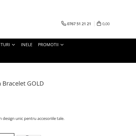
0767 51 21 21
0,00
TURI
INELE
PROMOTII
 Bracelet GOLD
n design unic pentru accesoriile tale.