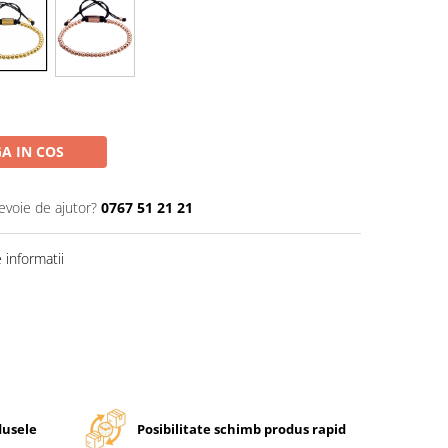
A IN COS
evoie de ajutor?
0767 51 21 21
informatii
dusele
Posibilitate schimb produs rapid