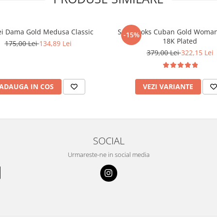
ei Dama Gold Medusa Classic
Set Brooks Cuban Gold Woman
-15%
18K Plated
175,00 Lei
134,89 Lei
379,00 Lei
322,15 Lei
ADAUGA IN COS
VEZI VARIANTE
SOCIAL
Urmareste-ne in social media