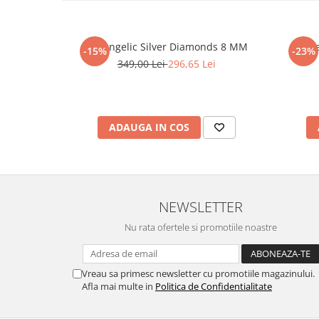
Set Angelic Silver Diamonds 8 MM
Cerc
-15%
-23%
349,00 Lei
296,65 Lei
ADAUGA IN COS
NEWSLETTER
Nu rata ofertele si promotiile noastre
Vreau sa primesc newsletter cu promotiile magazinului.
Afla mai multe in
Politica de Confidentialitate