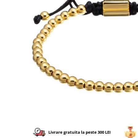
CERCEI
CEASURI DAMA
Livrare gratuita la peste 300 LEI