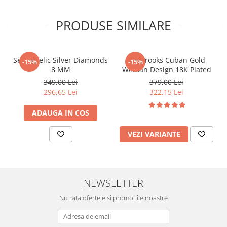
PRODUSE SIMILARE
Set Angelic Silver Diamonds
Set Brooks Cuban Gold
-15%
-15%
8 MM
Woman Design 18K Plated
349,00 Lei
379,00 Lei
296,65 Lei
322,15 Lei
ADAUGA IN COS
VEZI VARIANTE
NEWSLETTER
Nu rata ofertele si promotiile noastre