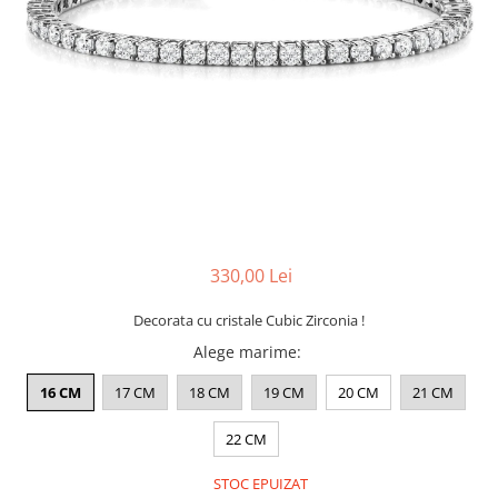
CERCEI
CEASURI DAMA
330,00 Lei
Decorata cu cristale Cubic Zirconia !
Alege marime
:
16 CM
17 CM
18 CM
19 CM
20 CM
21 CM
22 CM
STOC EPUIZAT