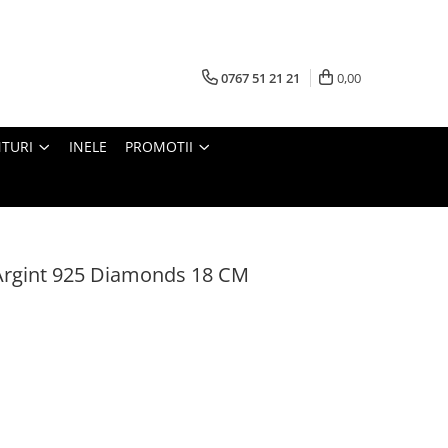
0767 51 21 21
0,00
TURI
INELE
PROMOTII
rgint 925 Diamonds 18 CM