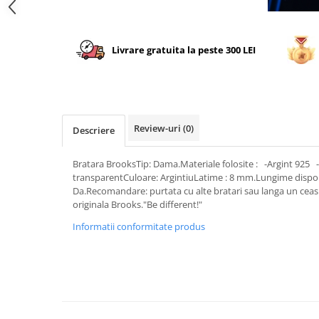
Livrare gratuita la peste 300 LEI
Review-uri
(0)
Descriere
Bratara BrooksTip: Dama.Materiale folosite : -Argint 925 -C
transparentCuloare: ArgintiuLatime : 8 mm.Lungime dispon
Da.Recomandare: purtata cu alte bratari sau langa un ceas.
originala Brooks."Be different!"
Informatii conformitate produs