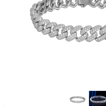
CERCEI
CEASURI DAMA