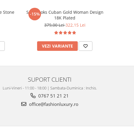
e Stone
Set Brooks Cuban Gold Woman Design
Bratara
-15%
18K Plated
379,00 Lei
322,15 Lei
VEZI VARIANTE
V
SUPORT CLIENTI
Luni-Vineri - 11:00 - 18:00 | Sambata-Duminica : Inchis.
0767 51 21 21
office@fashionluxury.ro