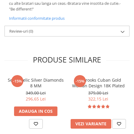
cu alte bratari sau langa un ceas.-Bratara vine insotita de cutie.-
"Be different!"
Informatii conformitate produs
Review-uri
(0)
PRODUSE SIMILARE
Set Angelic Silver Diamonds
Set Brooks Cuban Gold
-15%
-15%
8 MM
Woman Design 18K Plated
349,00 Lei
379,00 Lei
296,65 Lei
322,15 Lei
ADAUGA IN COS
VEZI VARIANTE