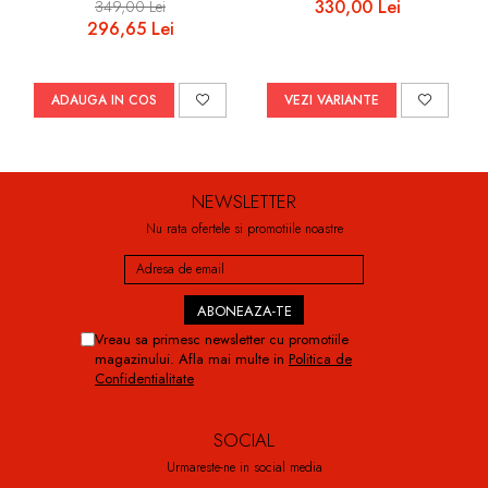
330,00 Lei
349,00 Lei
296,65 Lei
ADAUGA IN COS
VEZI VARIANTE
NEWSLETTER
Nu rata ofertele si promotiile noastre
Vreau sa primesc newsletter cu promotiile
magazinului. Afla mai multe in
Politica de
Confidentialitate
SOCIAL
Urmareste-ne in social media