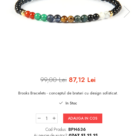
INELE ARGINT
INELE DAMA
CERCEI
CEASURI DAMA
99,00 Lei
87,12 Lei
Brooks Bracelets - conceptul de bratari cu design sofisticat.
In Stoc
ADAUGA IN COS
Cod Produs:
BPN636
Ai nevoie de ajutor?
0767 51 21 21