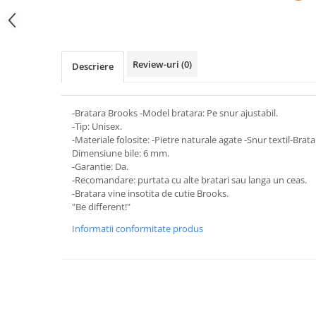
Review-uri
(0)
Descriere
-Bratara Brooks -Model bratara: Pe snur ajustabil.
-Tip: Unisex.
-Materiale folosite: -Pietre naturale agate -Snur textil-Brata
Dimensiune bile: 6 mm.
-Garantie: Da.
-Recomandare: purtata cu alte bratari sau langa un ceas.
-Bratara vine insotita de cutie Brooks.
"Be different!"
Informatii conformitate produs