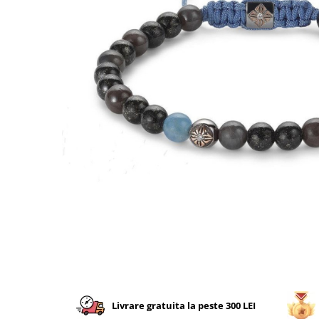
CERCEI
CEASURI DAMA
Livrare gratuita la peste 300 LEI