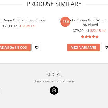
PRODUSE SIMILARE
ei Dama Gold Medusa Classic
Set Brooks Cuban Gold Woman
-15%
18K Plated
175,00 Lei
134,89 Lei
379,00 Lei
322,15 Lei
ADAUGA IN COS
VEZI VARIANTE
SOCIAL
Urmareste-ne in social media