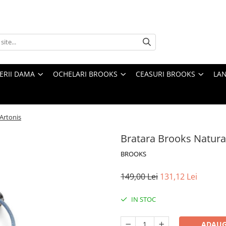
TERII DAMA
OCHELARI BROOKS
CEASURI BROOKS
LAN
Artonis
Bratara Brooks Natura
BROOKS
149,00 Lei
131,12 Lei
IN STOC
ADAUG