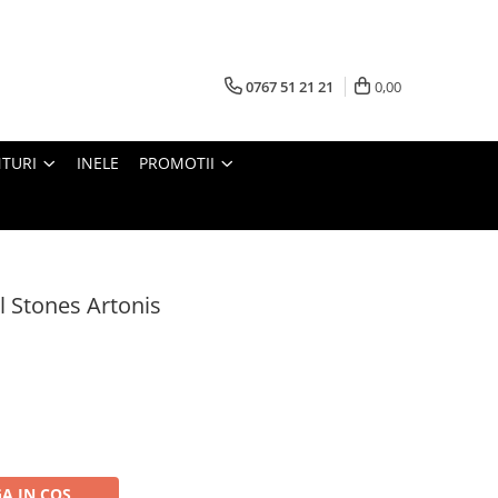
0767 51 21 21
0,00
TURI
INELE
PROMOTII
l Stones Artonis
A IN COS