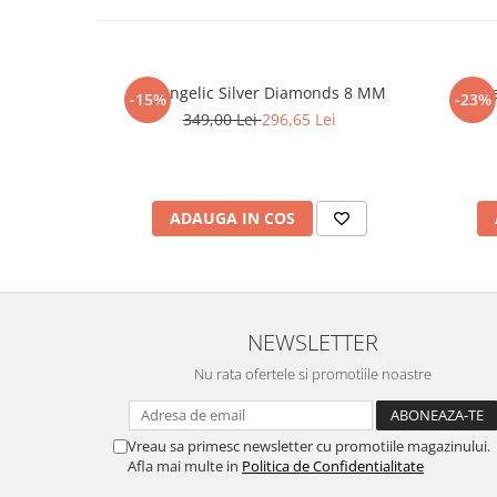
Set Angelic Silver Diamonds 8 MM
Cerc
-15%
-23%
349,00 Lei
296,65 Lei
ADAUGA IN COS
NEWSLETTER
Nu rata ofertele si promotiile noastre
Vreau sa primesc newsletter cu promotiile magazinului.
Afla mai multe in
Politica de Confidentialitate