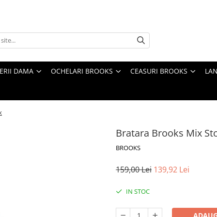
TERII DAMA
OCHELARI BROOKS
CEASURI BROOKS
LAN
x
Bratara Brooks Mix St
BROOKS
159,00 Lei
139,92 Lei
IN STOC
ADAUG