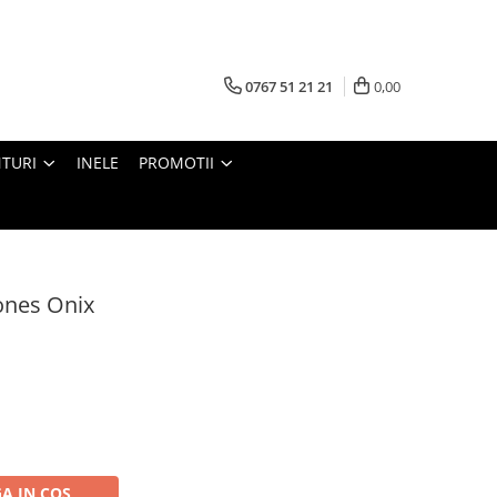
0767 51 21 21
0,00
TURI
INELE
PROMOTII
ones Onix
A IN COS