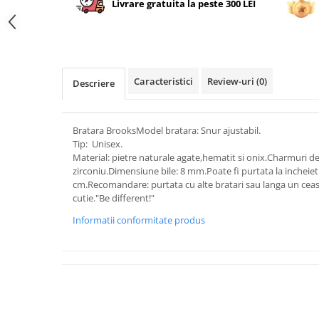
Livrare gratuita la peste 300 LEI
Caracteristici
Review-uri
(0)
Descriere
Bratara BrooksModel bratara: Snur ajustabil.
Tip: Unisex.
Material: pietre naturale agate,hematit si onix.Charmuri de
zirconiu.Dimensiune bile: 8 mm.Poate fi purtata la incheietu
cm.Recomandare: purtata cu alte bratari sau langa un ceas.
cutie."Be different!"
Informatii conformitate produs