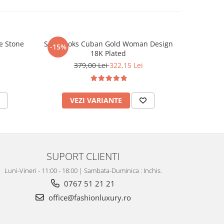
e Stone
Set Brooks Cuban Gold Woman Design
Bratara
-15%
18K Plated
379,00 Lei
322,15 Lei
VEZI VARIANTE
V
SUPORT CLIENTI
Luni-Vineri - 11:00 - 18:00 | Sambata-Duminica : Inchis.
0767 51 21 21
office@fashionluxury.ro