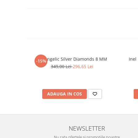
Set Angelic Silver Diamonds 8 MM
Inel
-15%
349,00 Lei
296,65 Lei
ADAUGA IN COS
NEWSLETTER
Nu rata ofertele si promotiile noastre