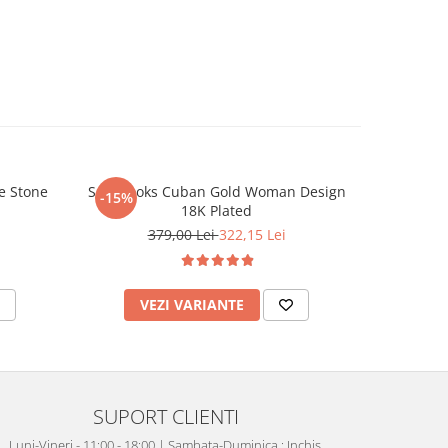
e Stone
Set Brooks Cuban Gold Woman Design
Bratara
-15%
18K Plated
379,00 Lei
322,15 Lei
VEZI VARIANTE
V
SUPORT CLIENTI
Luni-Vineri - 11:00 - 18:00 | Sambata-Duminica : Inchis.