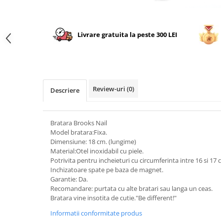
Livrare gratuita la peste 300 LEI
Review-uri
(0)
Descriere
Bratara Brooks Nail
Model bratara:Fixa.
Dimensiune: 18 cm. (lungime)
Material:Otel inoxidabil cu piele.
Potrivita pentru incheieturi cu circumferinta intre 16 si 17 
Inchizatoare spate pe baza de magnet.
Garantie: Da.
Recomandare: purtata cu alte bratari sau langa un ceas.
Bratara vine insotita de cutie."Be different!"
Informatii conformitate produs