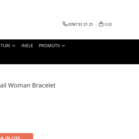
0767 51 21 21
0,00
TURI
INELE
PROMOTII
ail Woman Bracelet
A IN COS