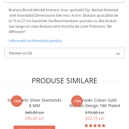
Bratara BrooksModel bratara: Snur ajustabil.Tip: Barbat.Material
:otel inoxidabil.Dimensiune bile mici: 4 mm. Bratara ajustabila de
la 15 la 27 cm.Garantie: Da.Recomandare: purtata cu alte bratari
sau langa un ceas.Bratara vine insotita de cutie Premium."Be
different!"
Informatii conformitate produs
Review-uri
(0)
PRODUSE SIMILARE
Set Angelic Silver Diamonds
Set Brooks Cuban Gold
-15%
-15%
8 MM
Woman Design 18K Plated
349,00 Lei
379,00 Lei
296,65 Lei
322,15 Lei