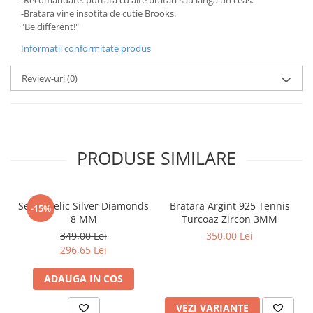
-Recomandare: purtata cu alte bratari sau langa un ceas.
-Bratara vine insotita de cutie Brooks.
"Be different!"
Informatii conformitate produs
Review-uri
(0)
PRODUSE SIMILARE
Set Angelic Silver Diamonds
Bratara Argint 925 Tennis
-15%
8 MM
Turcoaz Zircon 3MM
349,00 Lei
350,00 Lei
296,65 Lei
ADAUGA IN COS
VEZI VARIANTE