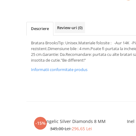
Review-uri
(0)
Descriere
Bratara BrooksTip: Unisex.Materiale folosite : -Aur 14K -Pi
rezistent.Dimensiune bile : 4 mm.Poate fi purtata la incheie
25 cm.Garantie: Da.Recomandare: purtata cu alte bratari s
insotita de cutie."Be different!"
Informatii conformitate produs
Set Angelic Silver Diamonds 8 MM
Inel
-15%
349,00 Lei
296,65 Lei