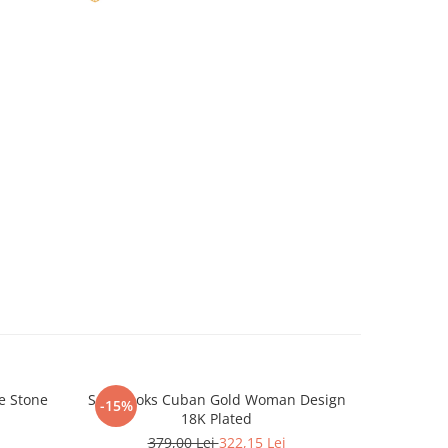
e Stone
Set Brooks Cuban Gold Woman Design
Bratara
-15%
18K Plated
379,00 Lei
322,15 Lei