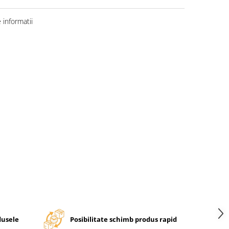
informatii
dusele
Posibilitate schimb produs rapid