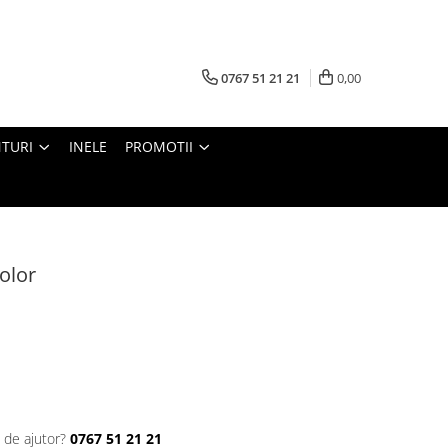
0767 51 21 21
0,00
TURI
INELE
PROMOTII
olor
 de ajutor?
0767 51 21 21