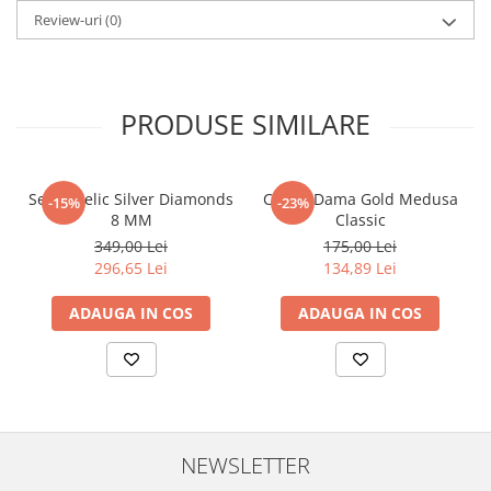
Review-uri
(0)
PRODUSE SIMILARE
Set Angelic Silver Diamonds
Cercei Dama Gold Medusa
-15%
-23%
8 MM
Classic
349,00 Lei
175,00 Lei
296,65 Lei
134,89 Lei
ADAUGA IN COS
ADAUGA IN COS
NEWSLETTER