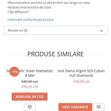
⦁Recomandare: purtata cu alte bratari sau langa un ceas.
⦁Bratara vine insotita de cutie.
⦁"Be different!"
Informatii conformitate produs
Review-uri
(0)
PRODUSE SIMILARE
Set Angelic Silver Diamonds
Inel Dama Argint 925 Cuban
-15%
8 MM
Full Diamonds
349,00 Lei
330,00 Lei
296,65 Lei
ADAUGA IN COS
VEZI VARIANTE