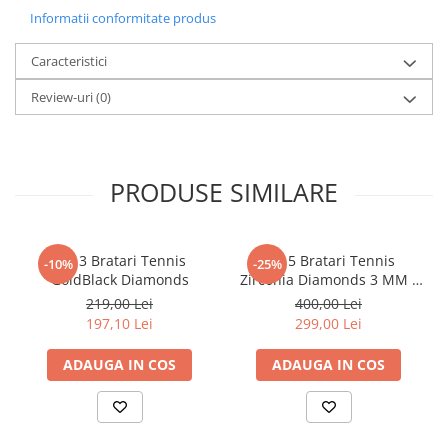
Informatii conformitate produs
Caracteristici
Review-uri
(0)
PRODUSE SIMILARE
Set 3 Bratari Tennis
Set 5 Bratari Tennis
-10%
-25%
GoldBlack Diamonds
Zirconia Diamonds 3 MM /
19.5 CM
219,00 Lei
400,00 Lei
197,10 Lei
299,00 Lei
ADAUGA IN COS
ADAUGA IN COS