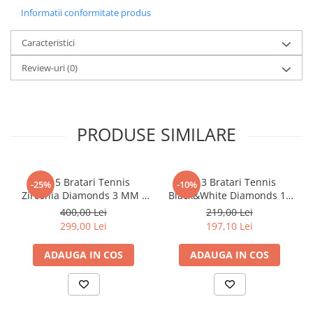
Informatii conformitate produs
Caracteristici
Review-uri
(0)
PRODUSE SIMILARE
Set 5 Bratari Tennis
Set 3 Bratari Tennis
-25%
-10%
Zirconia Diamonds 3 MM /
Black&White Diamonds 19
19.5 CM
CM
400,00 Lei
219,00 Lei
299,00 Lei
197,10 Lei
ADAUGA IN COS
ADAUGA IN COS