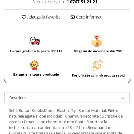
Ai nevoie de ajutor?
0767 51 21 21
Adauga la Favorite
Cere informatii
Livrare gratuita la peste 300 LEI
Magazin de incredere din 2016
Garantie la toate produsele
Posibilitate schimb produs rapid
Descriere
Set 2 Bratari BrooksModel: Elastice.Tip: Barbat.Material: Pietre
naturale agate si otel inoxidabil.Charmuri decorate cu cristale de
zirconiu.Dimensiune charmuri: 8 mm.Poate fi purtata la
incheieturi cu circumferinta intre 18 si 21 cm.Recomandare:
purtata cu alte bratari sau langa un ceas.Bratara vine insotita de