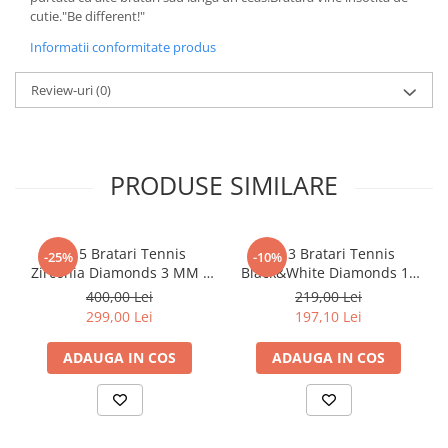
cutie."Be different!"
Informatii conformitate produs
Review-uri
(0)
PRODUSE SIMILARE
Set 5 Bratari Tennis
Set 3 Bratari Tennis
-25%
-10%
Zirconia Diamonds 3 MM /
Black&White Diamonds 19
19.5 CM
CM
400,00 Lei
219,00 Lei
299,00 Lei
197,10 Lei
ADAUGA IN COS
ADAUGA IN COS