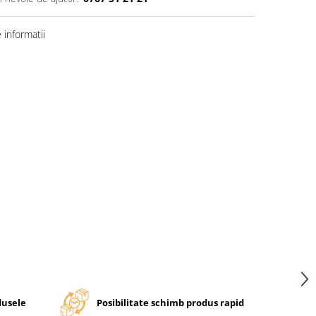
informatii
dusele
Posibilitate schimb produs rapid