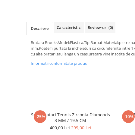
Caracteristici
Review-uri
(0)
Descriere
Bratara BrooksModel:Elastica.Tip:Barbat.Material:pietre n
mm.Poate fi purtata la incheieturi cu circumferinta intre 
cu alte bratari sau langa un ceas.Bratara vine insotita de cu
Informatii conformitate produs
Set 5 Bratari Tennis Zirconia Diamonds
Set 
-25%
-10%
3 MM / 19.5 CM
400,00 Lei
299,00 Lei