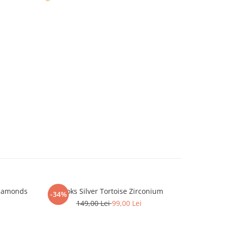
Diamonds
Brooks Silver Tortoise Zirconium
Brat
-34%
-12%
149,00 Lei
99,00 Lei