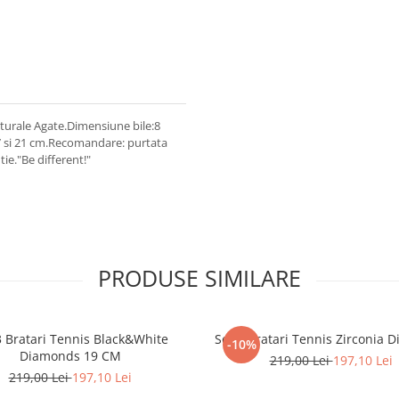
aturale Agate.Dimensiune bile:8
17 si 21 cm.Recomandare: purtata
tie."Be different!"
PRODUSE SIMILARE
3 Bratari Tennis Black&White
Set 3 Bratari Tennis Zirconia 
-10%
Diamonds 19 CM
219,00 Lei
197,10 Lei
219,00 Lei
197,10 Lei