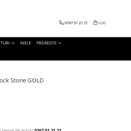
0767 51 21 21
0,00
TURI
INELE
PROMOTII
 Rock Stone GOLD
i nevoie de ajutor?
0767 51 21 21