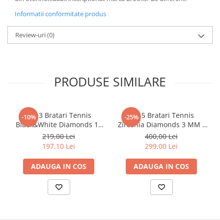
Informatii conformitate produs
Review-uri
(0)
PRODUSE SIMILARE
Set 3 Bratari Tennis
Set 5 Bratari Tennis
-10%
-25%
Black&White Diamonds 19
Zirconia Diamonds 3 MM /
CM
19.5 CM
219,00 Lei
400,00 Lei
197,10 Lei
299,00 Lei
ADAUGA IN COS
ADAUGA IN COS