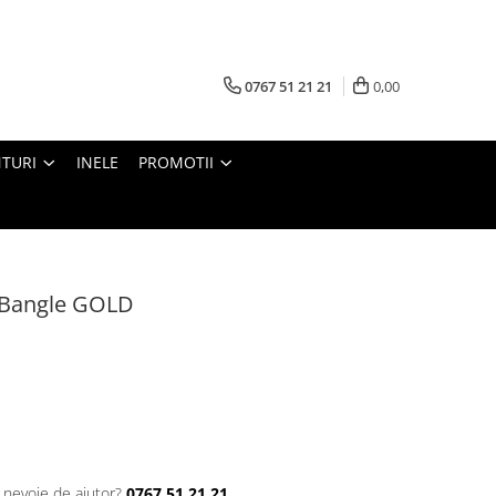
0767 51 21 21
0,00
TURI
INELE
PROMOTII
 Bangle GOLD
i nevoie de ajutor?
0767 51 21 21