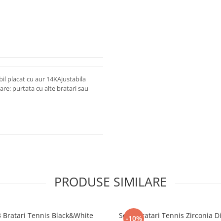
il placat cu aur 14KAjustabila
re: purtata cu alte bratari sau
PRODUSE SIMILARE
3 Bratari Tennis Black&White
Set 3 Bratari Tennis Zirconia 
-10%