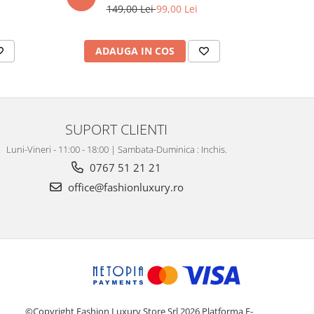
149,00 Lei
99,00 Lei
ADAUGA IN COS
AD
SUPORT CLIENTI
Luni-Vineri - 11:00 - 18:00 | Sambata-Duminica : Inchis.
0767 51 21 21
office@fashionluxury.ro
©Copyright Fashion Luxury Store Srl 2026
Platforma E-