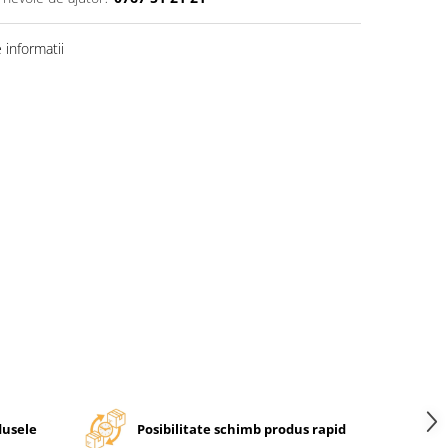
informatii
dusele
Posibilitate schimb produs rapid