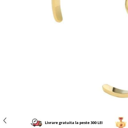
CERCEI
CEASURI DAMA
Livrare gratuita la peste 300 LEI