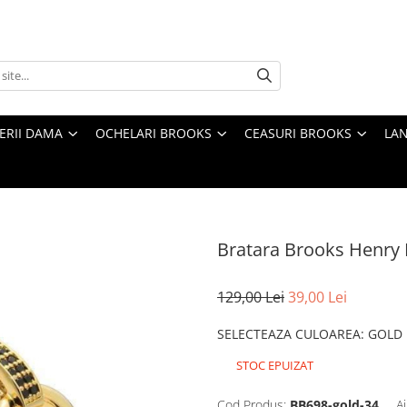
TERII DAMA
OCHELARI BROOKS
CEASURI BROOKS
LAN
Bratara Brooks Henry
129,00 Lei
39,00 Lei
SELECTEAZA CULOAREA
:
GOLD
STOC EPUIZAT
Cod Produs:
BB698-gold-34
A