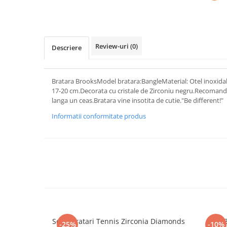
Review-uri
(0)
Descriere
Bratara BrooksModel bratara:BangleMaterial: Otel inoxidab
17-20 cm.Decorata cu cristale de Zirconiu negru.Recomanda
langa un ceas.Bratara vine insotita de cutie."Be different!"
Informatii conformitate produs
Set 5 Bratari Tennis Zirconia Diamonds
Set 
-25%
-10%