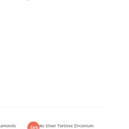
Diamonds
Brooks Silver Tortoise Zirconium
Brat
-34%
-12%