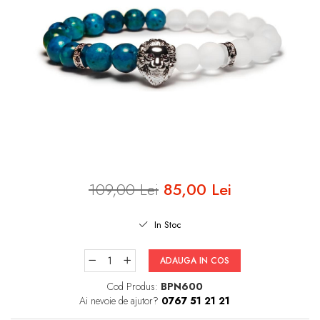
INELE ARGINT
INELE DAMA
CERCEI
CEASURI DAMA
109,00 Lei
85,00 Lei
In Stoc
ADAUGA IN COS
Cod Produs:
BPN600
Ai nevoie de ajutor?
0767 51 21 21