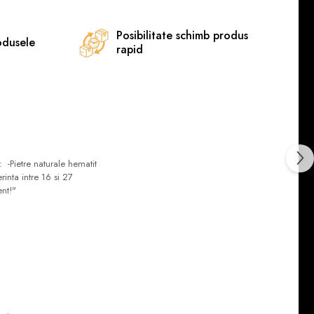
Posibilitate schimb produs
odusele
rapid
e: -Pietre naturale hematit
rinta intre 16 si 27
ent!"