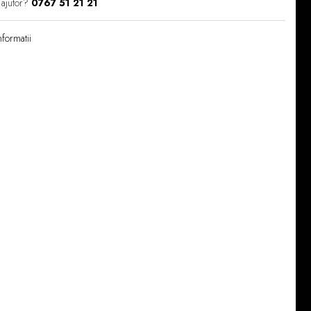
 ajutor?
0767 51 21 21
formatii