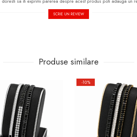
doresti sa iti exprimi parerea despre acest produs poti adauga un r
SCRIE UN REVIEW
Produse similare
-10%