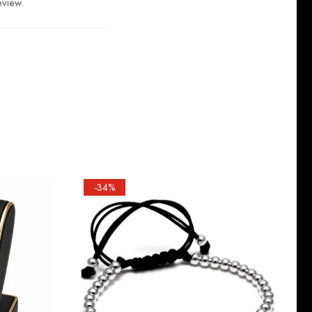
eview.
-34%