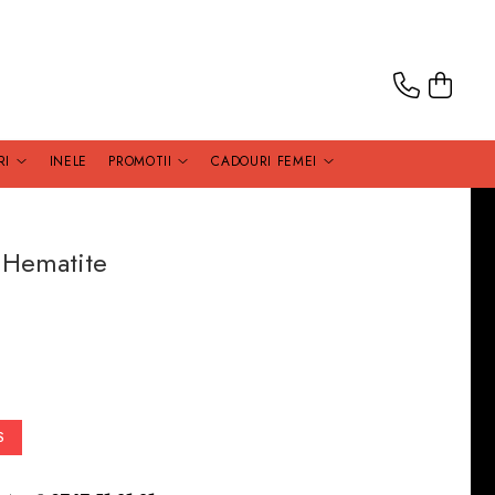
RI
INELE
PROMOTII
CADOURI FEMEI
k Hematite
S