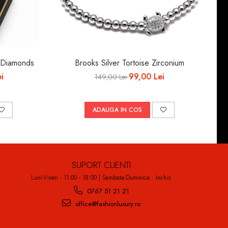
a Diamonds
Brooks Silver Tortoise Zirconium
i
99,00 Lei
149,00 Lei
ADAUGA IN COS
SUPORT CLIENTI
Luni-Vineri - 11:00 - 18:00 | Sambata-Duminica : Inchis.
0767 51 21 21
office@fashionluxury.ro