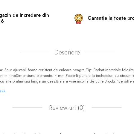
azin de incredere din
Garantie la toate pr
16
Descriere
: Snur ajustabil foarte rezistent de culoare neagra.Tip: Barbat.Materiale folosit
stent in timpDimensiune elemente: 4 mm.Poate fi purtata la incheieturi cu circumfe
 alte bratari sau langa un ceas.Bratara vine insotita de cutie Brooks."Be differ
odus
Review-uri
(0)