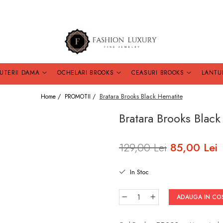
JUTERII DAMA
OCHELARI BROOKS
CEASURI BROOKS
LANTU
Bratara Brooks Black Hematite
Home /
PROMOTII /
Bratara Brooks Blac
129,00 Lei
85,00 Lei
In Stoc
ADAUGA IN CO