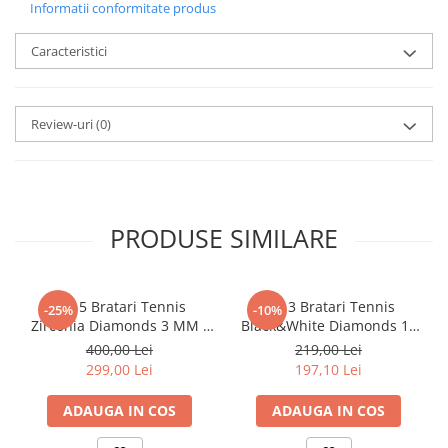
Informatii conformitate produs
Caracteristici
Review-uri
(0)
PRODUSE SIMILARE
Set 5 Bratari Tennis
Set 3 Bratari Tennis
-25%
-10%
Zirconia Diamonds 3 MM /
Black&White Diamonds 19
19.5 CM
CM
400,00 Lei
219,00 Lei
299,00 Lei
197,10 Lei
ADAUGA IN COS
ADAUGA IN COS