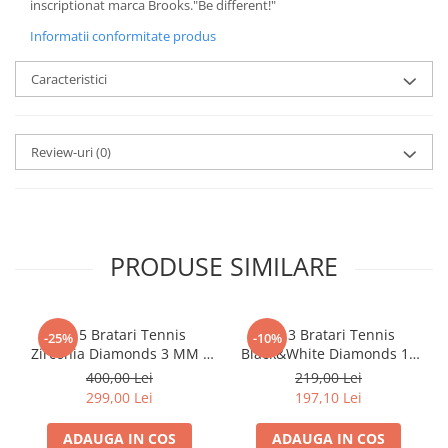
inscriptionat marca Brooks."Be different!"
Informatii conformitate produs
Caracteristici
Review-uri
(0)
PRODUSE SIMILARE
Set 5 Bratari Tennis
Set 3 Bratari Tennis
-25%
-10%
Zirconia Diamonds 3 MM /
Black&White Diamonds 19
19.5 CM
CM
400,00 Lei
219,00 Lei
299,00 Lei
197,10 Lei
ADAUGA IN COS
ADAUGA IN COS