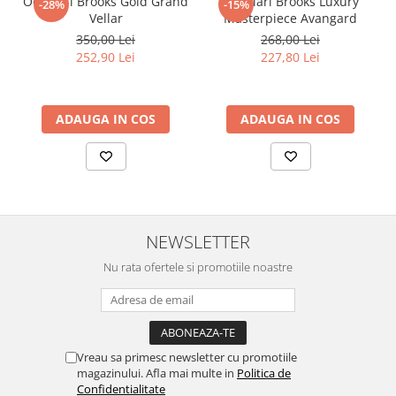
Ochelari Brooks Gold Grand
Ochelari Brooks Luxury
-28%
-15%
Vellar
Masterpiece Avangard
350,00 Lei
268,00 Lei
252,90 Lei
227,80 Lei
ADAUGA IN COS
ADAUGA IN COS
NEWSLETTER
Nu rata ofertele si promotiile noastre
Vreau sa primesc newsletter cu promotiile
magazinului. Afla mai multe in
Politica de
Confidentialitate