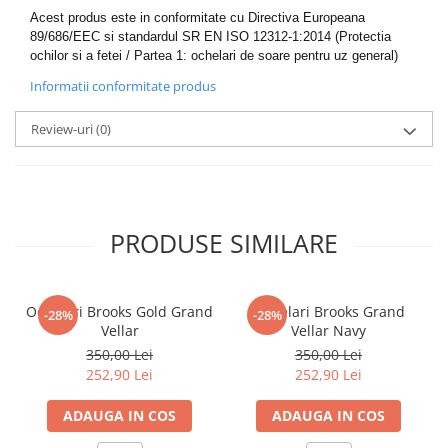
Acest produs este in conformitate cu Directiva Europeana
89/686/EEC si standardul SR EN ISO 12312-1:2014 (Protectia
ochilor si a fetei / Partea 1: ochelari de soare pentru uz general)
Informatii conformitate produs
Review-uri
(0)
PRODUSE SIMILARE
Ochelari Brooks Gold Grand
Ochelari Brooks Grand
-28%
-28%
Vellar
Vellar Navy
350,00 Lei
350,00 Lei
252,90 Lei
252,90 Lei
ADAUGA IN COS
ADAUGA IN COS