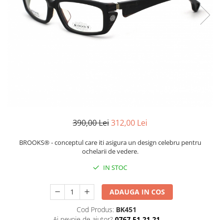
CERCEI
CEASURI DAMA
390,00 Lei
312,00 Lei
BROOKS® - conceptul care iti asigura un design celebru pentru
ochelarii de vedere.
IN STOC
ADAUGA IN COS
Cod Produs:
BK451
Ai nevoie de ajutor?
0767 51 21 21