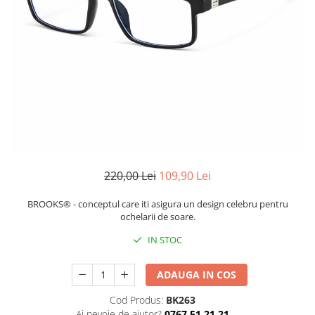
CERCEI
CEASURI DAMA
220,00 Lei
109,90 Lei
BROOKS® - conceptul care iti asigura un design celebru pentru
ochelarii de soare.
IN STOC
ADAUGA IN COS
Cod Produs:
BK263
Ai nevoie de ajutor?
0767 51 21 21