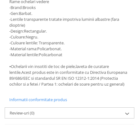
Rame ochelari vedere
-Brand:Brooks
-Gen:Barbat.
-Lentile transparente tratate impotriva luminii albastre (fara
dioptrie)
-Design:Rectangular.
-Culoare:Negru.
-Culoare lentile: Transparente.
-Material rama:Policarbonat.
-Material lentile:Policarbonat
⦁Ochelarii vin insotiti de toc de piele,laveta de curatare
lentile.Acest produs este in conformitate cu Directiva Europeana
89/686/EEC si standardul SR EN ISO 12312-1:2014 (Protectia
ochilor si a fetei / Partea 1: ochelari de soare pentru uz general)
Informatii conformitate produs
Review-uri
(0)