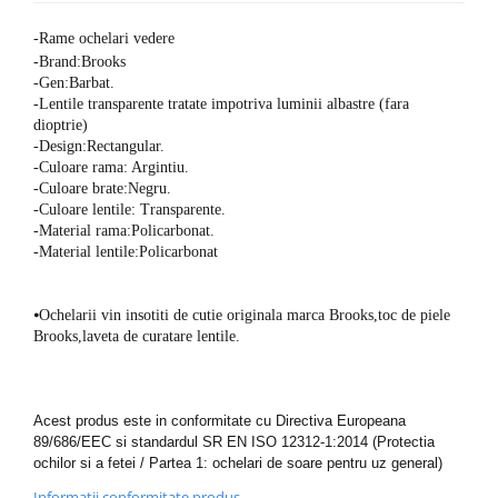
-Rame ochelari vedere
-Brand:Brooks
-Gen:Barbat.
-Lentile transparente tratate impotriva luminii albastre (fara
dioptrie)
-Design:Rectangular.
-Culoare rama: Argintiu.
-Culoare brate:Negru.
-Culoare lentile: Transparente.
-Material rama:Policarbonat.
-Material lentile:Policarbonat
⦁
Ochelarii vin insotiti de cutie originala marca Brooks,toc de piele
Brooks,laveta de curatare lentile.
Acest produs este in conformitate cu Directiva Europeana
89/686/EEC si standardul SR EN ISO 12312-1:2014 (Protectia
ochilor si a fetei / Partea 1: ochelari de soare pentru uz general)
Informatii conformitate produs