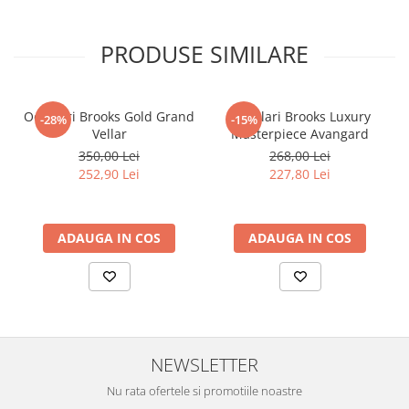
PRODUSE SIMILARE
Ochelari Brooks Gold Grand
Ochelari Brooks Luxury
-28%
-15%
Vellar
Masterpiece Avangard
350,00 Lei
268,00 Lei
252,90 Lei
227,80 Lei
ADAUGA IN COS
ADAUGA IN COS
NEWSLETTER
Nu rata ofertele si promotiile noastre