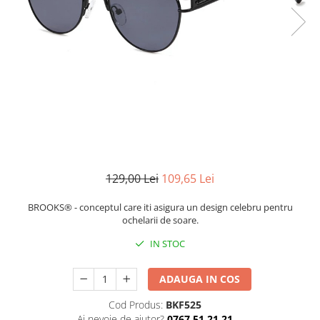
CERCEI
CEASURI DAMA
129,00 Lei
109,65 Lei
BROOKS® - conceptul care iti asigura un design celebru pentru
ochelarii de soare.
IN STOC
ADAUGA IN COS
Cod Produs:
BKF525
Ai nevoie de ajutor?
0767 51 21 21