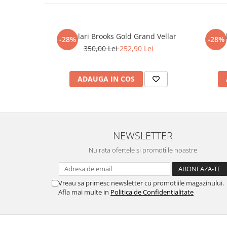
Ochelari Brooks Gold Grand Vellar
Ochel
-28%
-28%
350,00 Lei
252,90 Lei
ADAUGA IN COS
NEWSLETTER
Nu rata ofertele si promotiile noastre
Vreau sa primesc newsletter cu promotiile magazinului.
Afla mai multe in
Politica de Confidentialitate