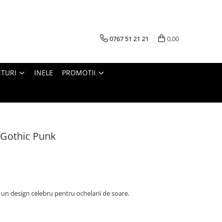
0767 51 21 21
0,00
TURI
INELE
PROMOTII
 Gothic Punk
 un design celebru pentru ochelarii de soare.