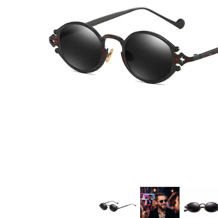
CERCEI
CEASURI DAMA