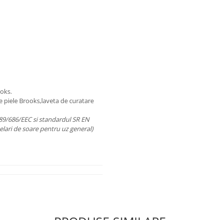
ooks.
de piele Brooks,laveta de curatare
89/686/EEC si standardul SR EN
helari de soare pentru uz general)