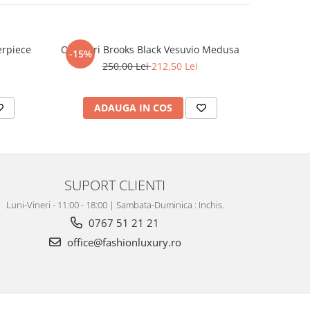
erpiece
Ochelari Brooks Black Vesuvio Medusa
Ochelari 
-15%
-29%
250,00 Lei
212,50 Lei
2
ADAUGA IN COS
AD
SUPORT CLIENTI
Luni-Vineri - 11:00 - 18:00 | Sambata-Duminica : Inchis.
0767 51 21 21
office@fashionluxury.ro