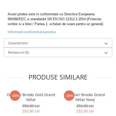
Acest produs este in conformitate cu Directiva Europeana
89/686/EEC si standardul SR EN ISO 12312-1:2014 (Protectia
ochilor si a fetei / Partea 1: ochelari de soare pentru uz general)
Informatii conformitate produs
Caracteristici
Review-uri
(0)
PRODUSE SIMILARE
Ochelari Brooks Gold Grand
Ochelari Brooks Grand
-28%
-28%
Vellar
Vellar Navy
350,00 Lei
350,00 Lei
252,90 Lei
252,90 Lei