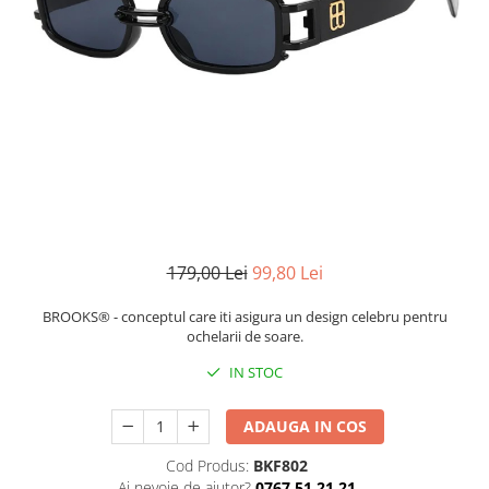
CERCEI
CEASURI DAMA
179,00 Lei
99,80 Lei
BROOKS® - conceptul care iti asigura un design celebru pentru
ochelarii de soare.
IN STOC
ADAUGA IN COS
Cod Produs:
BKF802
Ai nevoie de ajutor?
0767 51 21 21