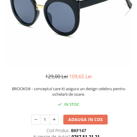
CERCEI
CEASURI DAMA
129,00 Lei
109,65 Lei
BROOKS® - conceptul care iti asigura un design celebru pentru
ochelarii de soare.
IN STOC
ADAUGA IN COS
Cod Produs:
BKF147
Ai nevoie de ajutor?
0767 51 21 21