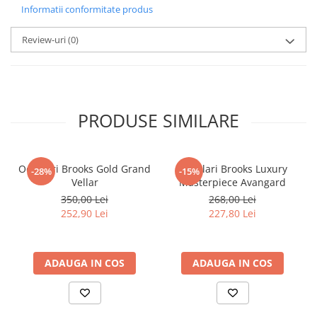
Informatii conformitate produs
Review-uri
(0)
PRODUSE SIMILARE
Ochelari Brooks Gold Grand
Ochelari Brooks Luxury
-28%
-15%
Vellar
Masterpiece Avangard
350,00 Lei
268,00 Lei
252,90 Lei
227,80 Lei
ADAUGA IN COS
ADAUGA IN COS