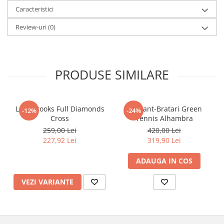
Caracteristici
Review-uri
(0)
PRODUSE SIMILARE
Lant Brooks Full Diamonds
Set Lant-Bratari Green
-12%
-24%
Cross
Tennis Alhambra
259,00 Lei
420,00 Lei
227,92 Lei
319,90 Lei
ADAUGA IN COS
VEZI VARIANTE