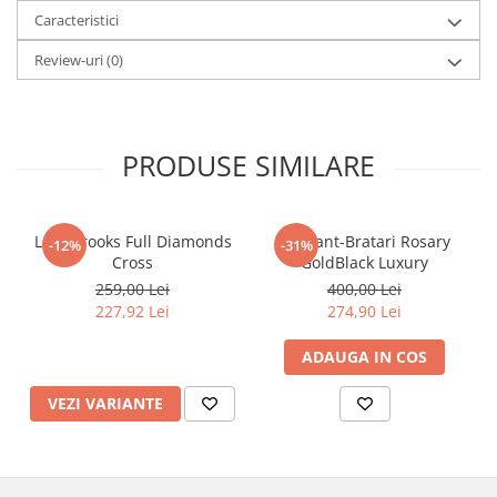
Caracteristici
Review-uri
(0)
PRODUSE SIMILARE
Lant Brooks Full Diamonds
Set Lant-Bratari Rosary
-12%
-31%
Cross
GoldBlack Luxury
259,00 Lei
400,00 Lei
227,92 Lei
274,90 Lei
ADAUGA IN COS
VEZI VARIANTE