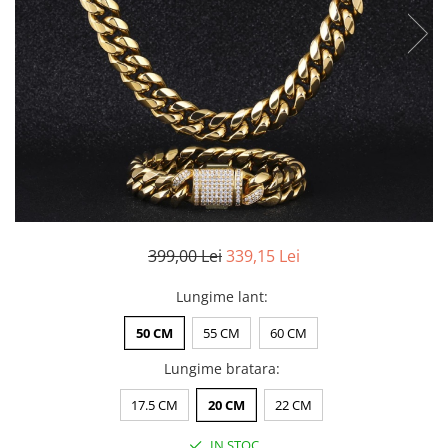
CERCEI
CEASURI DAMA
399,00 Lei
339,15 Lei
Lungime lant
:
50 CM
55 CM
60 CM
Lungime bratara
:
17.5 CM
20 CM
22 CM
IN STOC