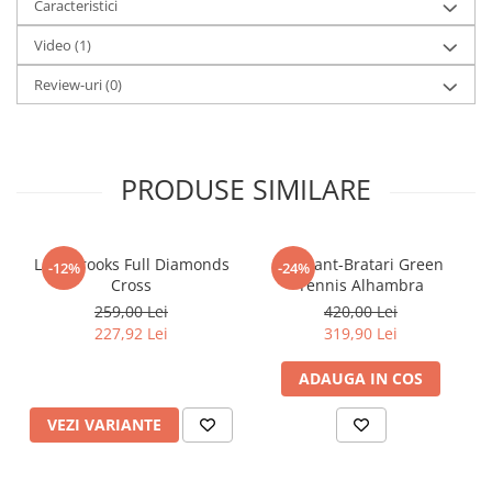
Caracteristici
Video
(1)
Review-uri
(0)
PRODUSE SIMILARE
Lant Brooks Full Diamonds
Set Lant-Bratari Green
-12%
-24%
Cross
Tennis Alhambra
259,00 Lei
420,00 Lei
227,92 Lei
319,90 Lei
ADAUGA IN COS
VEZI VARIANTE