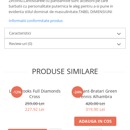
Zirconiu.Lantisoarele cu pandantive sunt accesorii pe care
barbatii cu personalitate puternica le aleg pentru a-si pune in
evidenta stilul dominat de masculinitate.TABEL DIMENSIUNI
Informatii conformitate produs
Caracteristici
Review-uri
(0)
PRODUSE SIMILARE
Lant Brooks Full Diamonds
Set Lant-Bratari Green
-12%
-24%
Cross
Tennis Alhambra
259,00 Lei
420,00 Lei
227,92 Lei
319,90 Lei
ADAUGA IN COS