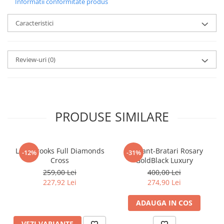
Informatii conformitate produs
Caracteristici
Review-uri
(0)
PRODUSE SIMILARE
Lant Brooks Full Diamonds
Set Lant-Bratari Rosary
-12%
-31%
Cross
GoldBlack Luxury
259,00 Lei
400,00 Lei
227,92 Lei
274,90 Lei
ADAUGA IN COS
VEZI VARIANTE