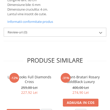
Lungime lant: 60 cm
Dimensiune bile: 6 mm
Dimensiune cruciulita: 4 cm.
Lantul vine insotit de cutie.
Informatii conformitate produs
Review-uri
(0)
PRODUSE SIMILARE
Lant Brooks Full Diamonds
Set Lant-Bratari Rosary
-12%
-31%
Cross
GoldBlack Luxury
259,00 Lei
400,00 Lei
227,92 Lei
274,90 Lei
ADAUGA IN COS