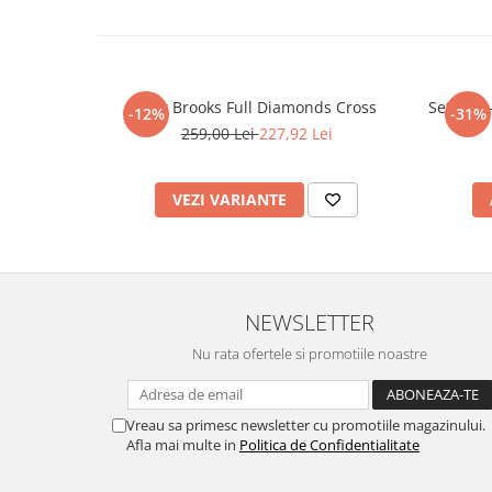
Lant Brooks Full Diamonds Cross
Set Lant
-12%
-31%
259,00 Lei
227,92 Lei
VEZI VARIANTE
NEWSLETTER
Nu rata ofertele si promotiile noastre
Vreau sa primesc newsletter cu promotiile magazinului.
Afla mai multe in
Politica de Confidentialitate