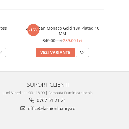
ross
Set Cuban Monaco Gold 18K Plated 10
Lant B
-15%
-12%
MM
Di
340,00 Lei
289,00 Lei
3
VEZI VARIANTE
AD
SUPORT CLIENTI
Luni-Vineri - 11:00 - 18:00 | Sambata-Duminica : Inchis.
0767 51 21 21
office@fashionluxury.ro