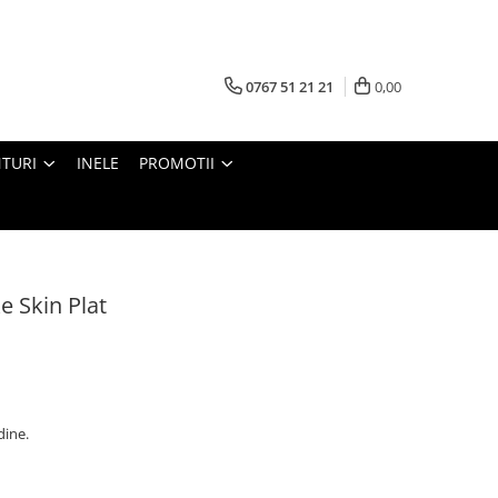
0767 51 21 21
0,00
TURI
INELE
PROMOTII
e Skin Plat
dine.