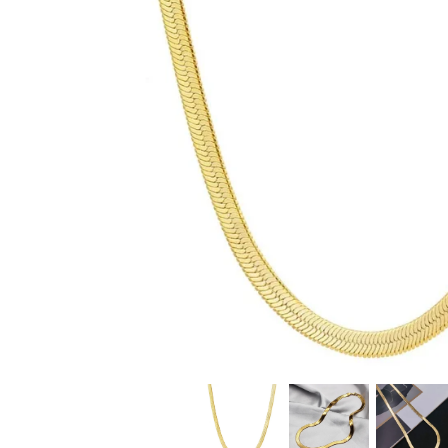
CERCEI
CEASURI DAMA