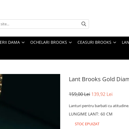
TERII DAMA
OCHELARI BROOKS
CEASURI BROOKS
LAN
Lant Brooks Gold Dia
159,00 Lei
139,92 Lei
Lanturi pentru barbati cu atitudine
LUNGIME LANT
:
60 CM
STOC EPUIZAT