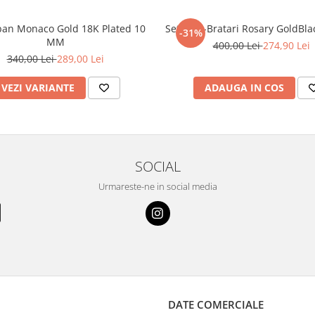
ban Monaco Gold 18K Plated 10
Set Lant-Bratari Rosary GoldBla
-31%
MM
400,00 Lei
274,90 Lei
340,00 Lei
289,00 Lei
VEZI VARIANTE
ADAUGA IN COS
SOCIAL
Urmareste-ne in social media
DATE COMERCIALE