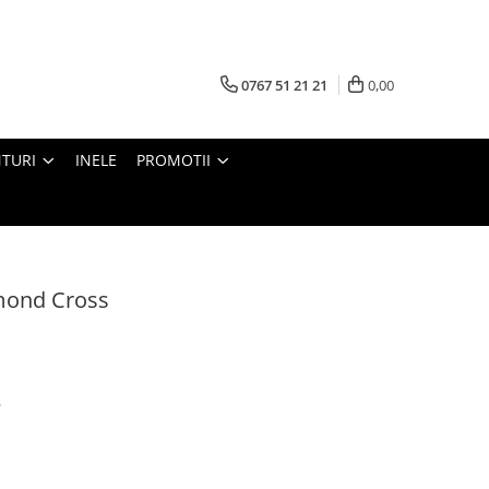
0767 51 21 21
0,00
TURI
INELE
PROMOTII
mond Cross
.