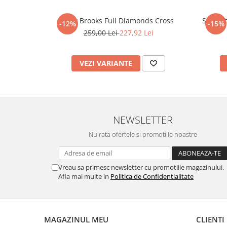
Lant Brooks Full Diamonds Cross
Set Cu
-12%
-15%
259,00 Lei
227,92 Lei
VEZI VARIANTE
NEWSLETTER
Nu rata ofertele si promotiile noastre
Vreau sa primesc newsletter cu promotiile magazinului.
Afla mai multe in
Politica de Confidentialitate
MAGAZINUL MEU
CLIENTI