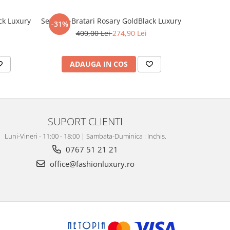
ck Luxury
Set Lant-Bratari Rosary GoldBlack Luxury
Lant Bro
-31%
-12%
400,00 Lei
274,90 Lei
2
ADAUGA IN COS
V
SUPORT CLIENTI
Luni-Vineri - 11:00 - 18:00 | Sambata-Duminica : Inchis.
0767 51 21 21
office@fashionluxury.ro