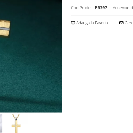
Cod Produs:
PB397
Ai nevoie d
Adauga la Favorite
Cere 